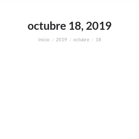
octubre 18, 2019
Estás aquí:
Inicio
2019
octubre
18
TRANSFORMACIONAL
DIGITAL ¿QUE ES Y COMO
PUEDE BENEFICIAR?
marketing
Por
Moises Morao
octubre 18, 2019
Deja un comentario
Curabitur pellentesque neque eget diam lorem
porta. Quisque ut nulla at nunc vehicula posuere
placerat eget purus vel lacinia.
Discover more