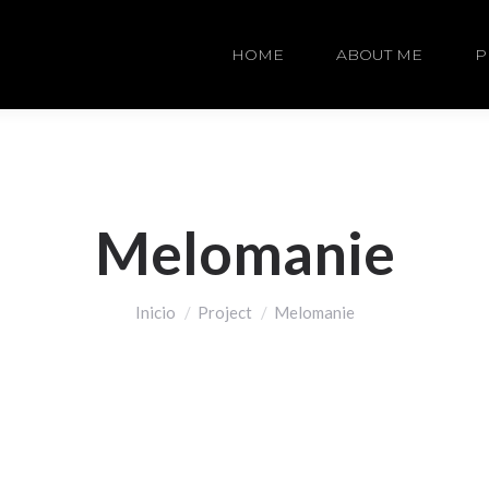
HOME
ABOUT ME
P
Melomanie
Estás aquí:
Inicio
Project
Melomanie