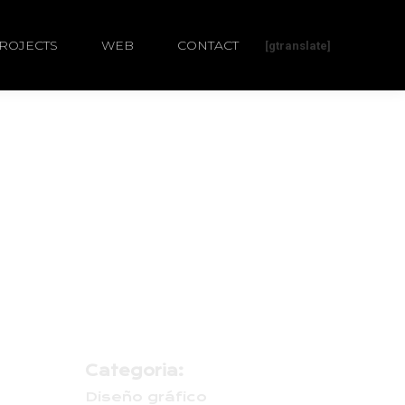
ROJECTS
WEB
CONTACT
[gtranslate]
Categoria:
Diseño gráfico