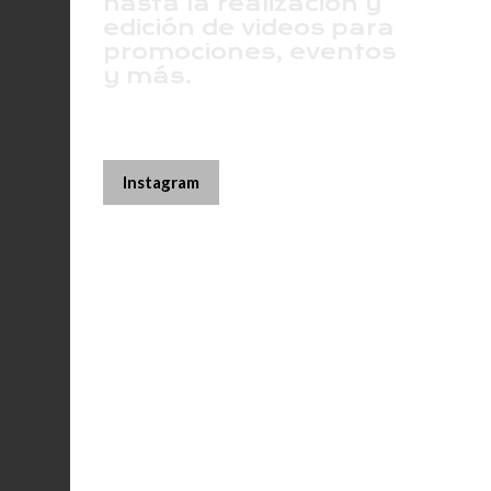
hasta la realización y
edición de videos para
promociones, eventos
y más.
Instagram