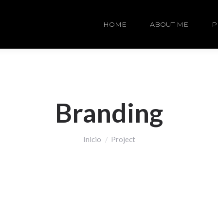
HOME
ABOUT ME
P
Branding
Estás aquí:
Inicio
Project