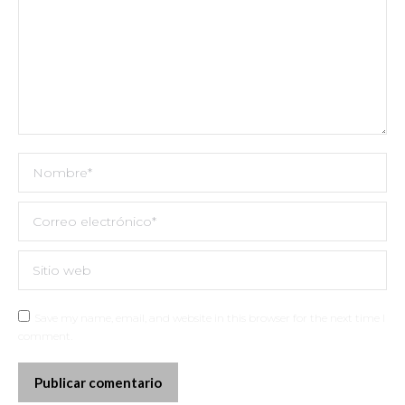
Nombre *
Correo electrónico *
Sitio web
Save my name, email, and website in this browser for the next time I
comment.
Publicar comentario